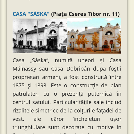
CASA "SÁSKA"
(Piața Cseres Tibor nr. 11)
Casa „Sáska”, numită uneori și Casa
Málnássy sau Casa Dobribán după foștii
proprietari armeni, a fost construită între
1875 și 1893. Este o construcție de plan
patrulater, cu o prezență puternică în
centrul satului. Particularitățile sale includ
rizalitele simetrice de la colțurile fațadei de
vest, ale căror încheieturi ușor
triunghiulare sunt decorate cu motive în