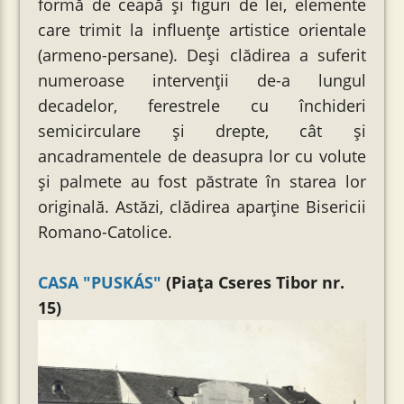
formă de ceapă și figuri de lei, elemente
care trimit la influențe artistice orientale
(armeno-persane). Deși clădirea a suferit
numeroase intervenții de-a lungul
decadelor, ferestrele cu închideri
semicirculare şi drepte, cât și
ancadramentele de deasupra lor cu volute
și palmete au fost păstrate în starea lor
originală. Astăzi, clădirea aparține Bisericii
Romano-Catolice.
CASA "PUSKÁS"
(Piața Cseres Tibor nr.
15)