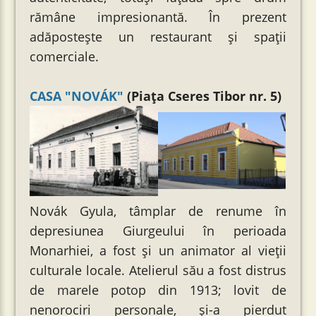
rămâne impresionantă. În prezent
adăpostește un restaurant și spații
comerciale.
CASA "NOVÁK"
(Piața Cseres Tibor nr. 5)
Novák Gyula, tâmplar de renume în
depresiunea Giurgeului în perioada
Monarhiei, a fost și un animator al vieții
culturale locale. Atelierul său a fost distrus
de marele potop din 1913; lovit de
nenorociri personale, și-a pierdut