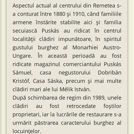
Aspectul actual al centrului din Remetea s-
a conturat între 1880 și 1910, când familiile
armene înstărite stabilite aici și familia
secuiască Puskás au ridicat în centrul
localității clădiri impunătoare, în spiritul
gustului burghez al Monarhiei Austro-
Ungare. În această perioadă au fost
ridicate magazinul comerciantului Puskás
Sámuel, casa negustorului Dobribán
Kristóf, Casa Sáska, precum și mai multe
clădiri mari ale lui Mélik István.
După schimbarea de regim din 1989, unele
clădiri au fost retrocedate foștilor
proprietari, iar la lucrările de restaurare s-a
urmărit păstrarea caracterului burghez al
locuințelor.