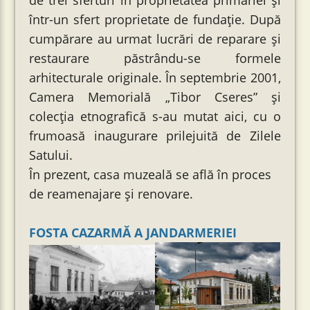
de trei sferturi în proprietatea primăriei și
într-un sfert proprietate de fundaţie. După
cumpărare au urmat lucrări de reparare şi
restaurare păstrându-se formele
arhitecturale originale. În septembrie 2001,
Camera Memorială „Tibor Cseres” şi
colecţia etnografică s-au mutat aici, cu o
frumoasă inaugurare prilejuită de Zilele
Satului.
În prezent, casa muzeală se află în proces
de reamenajare şi renovare.
FOSTA CAZARMĂ A JANDARMERIEI