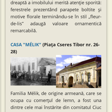
dreaptă a imobilului merită atenție sporită:
ferestrele prezentând parapete boltite şi
motive florale terminându-se în stil „fleur-
de-lis” adaugă valoare ornamentică
remarcabilă.
CASA "MÉLIK"
(Piața Cseres Tibor nr. 26-
28)
Familia Mélik, de origine armeană, care se
ocupa cu comerțul de lemn, a fost una
dintre cele mai înstărite din comitatul Ciuc