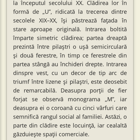
la începutul secolului XX. Clădirea lor în
formă de „U”, ridicată la trecerea dintre
secolele XIX–XX, își păstrează fațada în
stare aproape originală. Intrarea boltită
împarte simetric clădirea; partea dreaptă
prezintă între pilaștri o ușă semicirculară
şi două ferestre, în timp ce ferestrele din
partea stângă au închideri drepte. Intrarea
dinspre vest, cu un decor de tip arc de
triumf între lizene şi pilaștri, este deosebit
de remarcabilă. Deasupra porții de fier
forjat se observă monograma „M”, iar
deasupra ei o coroană cu cinci vârfuri care
semnifică rangul social al familiei. Astăzi, o
parte din clădire este locuință, iar cealaltă
găzduiește spații comerciale.