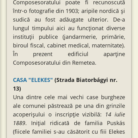
Composesoratului poate fi recunoscută
într-o fotografie din 1903; aripile nordică și
sudică au fost adăugate ulterior. De-a
lungul timpului aici au funcționat diverse
instituții publice (jandarmerie, primărie,
biroul fiscal, cabinet medical, maternitate).
În prezent edificiul aparține
Composesoratului din Remetea.
CASA "ELEKES"
(Strada Biatorbágyi nr.
13)
Una dintre cele mai vechi case burgheze
ale comunei păstrează pe una din grinzile
acoperişului o inscripţie vizibilă:
14 iulie
1889
. Inițial ridicată de familia Puskás
(fiicele familiei s-au căsătorit cu fiii Elekes