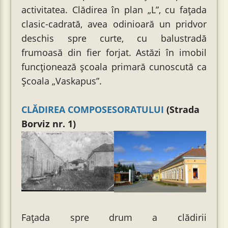
activitatea. Clădirea în plan „L”, cu fațada
clasic-cadrată, avea odinioară un pridvor
deschis spre curte, cu balustradă
frumoasă din fier forjat. Astăzi în imobil
funcționează școala primară cunoscută ca
Școala „Vaskapus”.
CLĂDIREA COMPOSESORATULUI
(Strada
Borviz nr. 1)
Fațada spre drum a clădirii