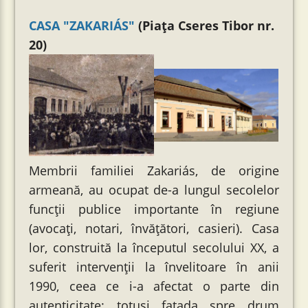
CASA "ZAKARIÁS"
(Piața Cseres Tibor nr.
20)
Membrii familiei Zakariás, de origine
armeană, au ocupat de-a lungul secolelor
funcții publice importante în regiune
(avocați, notari, învățători, casieri). Casa
lor, construită la începutul secolului XX, a
suferit intervenții la învelitoare în anii
1990, ceea ce i-a afectat o parte din
autenticitate; totuşi fațada spre drum