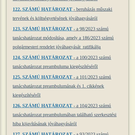
122. SZÁMÚ HATÁROZAT
- beruházás műszaki
tervének és költségvetésének jóváhagyásáról
123. SZÁMÚ HATÁROZAT
- a 98/2023 számú
tanácshatározat módosítása, amely a 186/2023 számú
polgármesteri rendelet jóváhagyását ratifikálja
124. SZÁMÚ HATÁROZAT
- a 100/2023 számú
tanácshatározat preambuluma kiegészítéséről
125. SZÁMÚ HATÁROZAT
- a 101/2023 számú
tanácshatározat preambulumának és 1. cikkének
kiegészítéséről
126. SZÁMÚ HATÁROZAT
- a 104/2023 számú
tanácshatározat preambulumában található szerkesztési
hiba kijavításának jóváhagyásáról
127. SZÁMÚ HATÁROZAT
- a 93/2023 számú