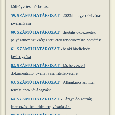
költségvetés módosítása
59.
SZÁMÚ HATÁROZAT
- 2023/I. negyedévi zárás
jóváhagyása
60.
SZÁMÚ HATÁROZAT
- digitális ökoszigetek
pályázathoz szükséges területek rendelkezésre bocsátása
61.
SZÁMÚ HATÁROZAT
- banki hitelfelvétel
jóváhagyása
62.
SZÁMÚ HATÁROZAT
- közbeszerzési
dokumentáció jóváhagyása hitelfelvételre
63.
SZÁMÚ HATÁROZAT
- Államkincstári hitel
felvételének jóváhagyása
64.
SZÁMÚ HATÁROZAT
- Tárgyalóbizottság
létrehozása belterület megvásárlására