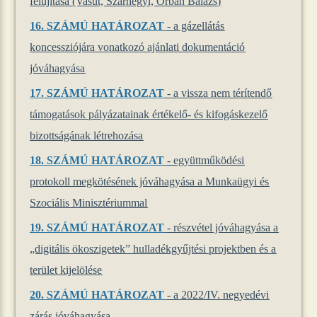
felújítása (Vasút, Szárhegyi, Orbán Balázs)
16.
SZÁMÚ HATÁROZAT
- a gázellátás
koncessziójára vonatkozó ajánlati dokumentáció
jóváhagyása
17.
SZÁMÚ HATÁROZAT
- a vissza nem térítendő
támogatások pályázatainak értékelő- és kifogáskezelő
bizottságának létrehozása
18.
SZÁMÚ HATÁROZAT
- együttműködési
protokoll megkötésének jóváhagyása a Munkaügyi és
Szociális Minisztériummal
19.
SZÁMÚ HATÁROZAT
- részvétel jóváhagyása a
„digitális ökoszigetek” hulladékgyűjtési projektben és a
terület kijelölése
20.
SZÁMÚ HATÁROZAT
- a 2022/IV. negyedévi
zárás jóváhagyása