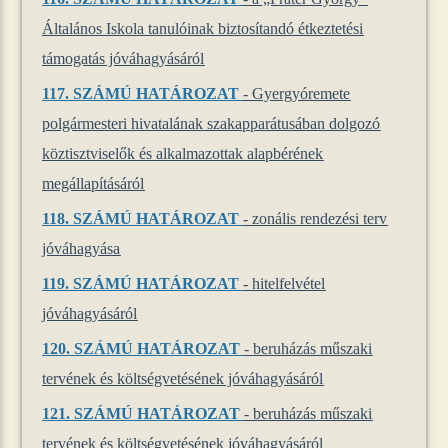
Általános Iskola tanulóinak biztosítandó étkeztetési
támogatás jóváhagyásáról
117. SZÁMÚ HATÁROZAT
- Gyergyóremete
polgármesteri hivatalának szakapparátusában dolgozó
köztisztviselők és alkalmazottak alapbérének
megállapításáról
118. SZÁMÚ HATÁROZAT
- zonális rendezési terv
jóváhagyása
119. SZÁMÚ HATÁROZAT
- hitelfelvétel
jóváhagyásáról
120. SZÁMÚ HATÁROZAT
- beruházás műszaki
tervének és költségvetésének jóváhagyásáról
121. SZÁMÚ HATÁROZAT
- beruházás műszaki
tervének és költségvetésének jóváhagyásáról