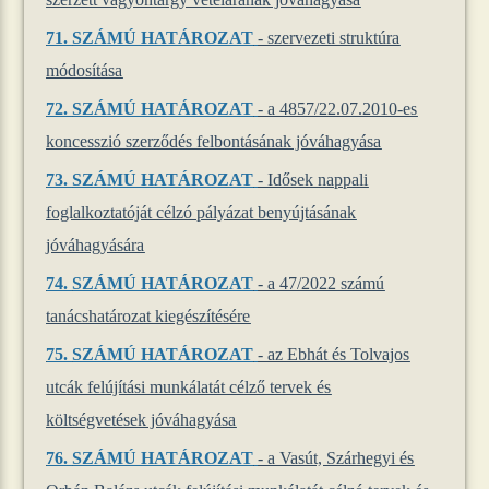
71.
SZÁMÚ HATÁROZAT
- szervezeti struktúra
módosítása
72.
SZÁMÚ HATÁROZAT
- a 4857/22.07.2010-es
koncesszió szerződés felbontásának jóváhagyása
73.
SZÁMÚ HATÁROZAT
- Idősek nappali
foglalkoztatóját célzó pályázat benyújtásának
jóváhagyására
74.
SZÁMÚ HATÁROZAT
- a 47/2022 számú
tanácshatározat kiegészítésére
75.
SZÁMÚ HATÁROZAT
- az Ebhát és Tolvajos
utcák felújítási munkálatát célző tervek és
költségvetések jóváhagyása
76.
SZÁMÚ HATÁROZAT
- a Vasút, Szárhegyi és