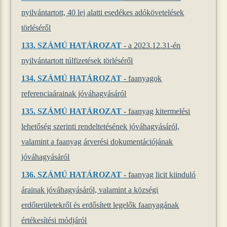
nyilvántartott, 40 lej alatti esedékes adókövetelések
törléséről
133. SZÁMÚ HATÁROZAT
- a 2023.12.31-én
nyilvántartott túlfizetések törléséről
134. SZÁMÚ HATÁROZAT
- faanyagok
referenciaárainak jóváhagyásáról
135. SZÁMÚ HATÁROZAT
- faanyag kitermelési
lehetőség szerinti rendeltetésének jóváhagyásáról,
valamint a faanyag árverési dokumentációjának
jóváhagyásáról
136. SZÁMÚ HATÁROZAT
- faanyag licit kiinduló
árainak jóváhagyásáról, valamint a községi
erdőterületekről és erdősített legelők faanyagának
értékesítési módjáról