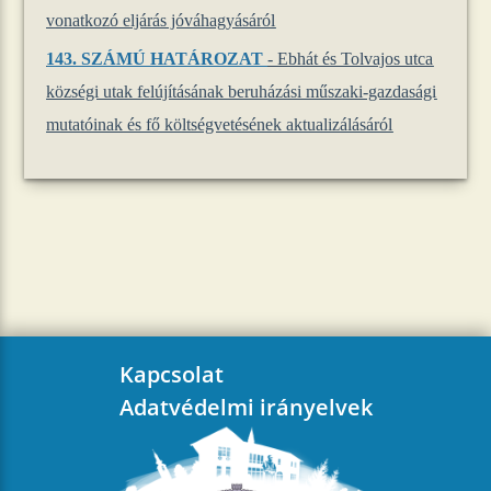
vonatkozó eljárás jóváhagyásáról
143. SZÁMÚ HATÁROZAT
- Ebhát és Tolvajos utca
községi utak felújításának beruházási műszaki-gazdasági
mutatóinak és fő költségvetésének aktualizálásáról
Kapcsolat
Adatvédelmi irányelvek