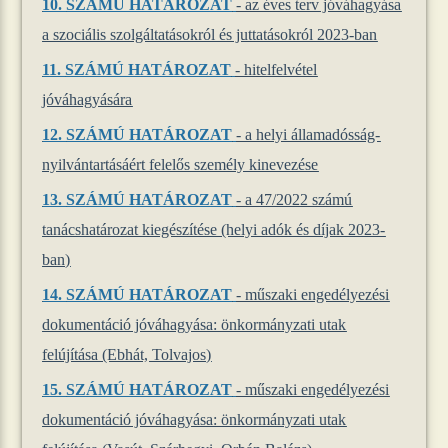
10.
SZÁMÚ HATÁROZAT
- az éves terv jóváhagyása
a szociális szolgáltatásokról és juttatásokról 2023-ban
11.
SZÁMÚ HATÁROZAT
- hitelfelvétel
jóváhagyására
12.
SZÁMÚ HATÁROZAT
- a helyi államadósság-
nyilvántartásáért felelős személy kinevezése
13.
SZÁMÚ HATÁROZAT
- a 47/2022 számú
tanácshatározat kiegészítése (helyi adók és díjak 2023-
ban)
14.
SZÁMÚ HATÁROZAT
- műszaki engedélyezési
dokumentáció jóváhagyása: önkormányzati utak
felújítása (Ebhát, Tolvajos)
15.
SZÁMÚ HATÁROZAT
- műszaki engedélyezési
dokumentáció jóváhagyása: önkormányzati utak