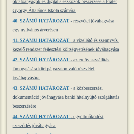
oktatóanyagok és digitális eszközök beszerzése a Fráter
György Általános Iskola számára
40.
SZÁMÚ HATÁROZAT
- részvétel jóváhagyása
egy nyilvános árverésen
41.
SZÁMÚ HATÁROZAT
- a vízellátó és szennyvíz-
kezelő rendszer fejlesztési költségvetésének jóváhagyása
42.
SZÁMÚ HATÁROZAT
- az erdővisszaállítás
támogatására kiírt pályázaton való részvétel
jóváhagyására
43.
SZÁMÚ HATÁROZAT
- a közbeszerzési
dokumentáció jóváhagyása banki hitelnyújtó szolgáltatás
beszerzésére
44.
SZÁMÚ HATÁROZAT
- együttműködési
szerződés jóváhagyása