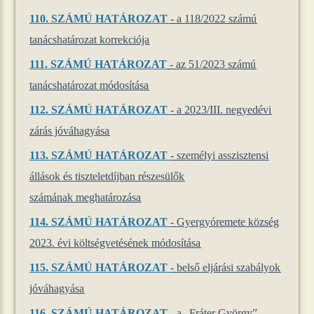
110.
SZÁMÚ HATÁROZAT
- a 118/2022 számú
tanácshatározat korrekciója
111.
SZÁMÚ HATÁROZAT
- az
51/2023 számú
tanácshatározat módosítása
112.
SZÁMÚ HATÁROZAT
- a 2023/III. negyedévi
zárás jóváhagyása
113.
SZÁMÚ HATÁROZAT
- személyi asszisztensi
állások és tiszteletdíjban részesülők
számának meghatározása
114. SZÁMÚ HATÁROZAT
- Gyergyóremete község
2023. évi költségvetésének módosítása
115. SZÁMÚ HATÁROZAT
- belső eljárási szabályok
jóváhagyása
116. SZÁMÚ HATÁROZAT
- a „Fráter György”