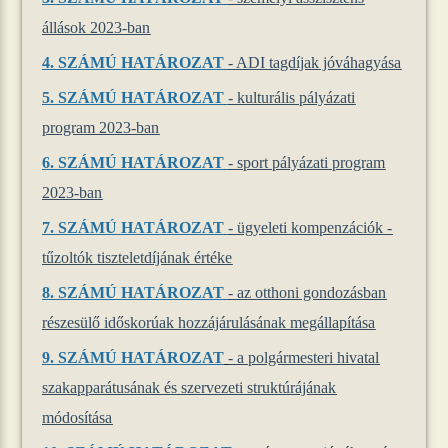
állások 2023-ban
4.
SZÁMÚ HATÁROZAT
- ADI tagdíjak jóváhagyása
5.
SZÁMÚ HATÁROZAT
- kulturális pályázati
program 2023-ban
6.
SZÁMÚ HATÁROZAT
- sport pályázati program
2023-ban
7.
SZÁMÚ HATÁROZAT
- ügyeleti kompenzációk -
tűzoltók tiszteletdíjának értéke
8.
SZÁMÚ HATÁROZAT
- az otthoni gondozásban
részesülő időskorúak hozzájárulásának megállapítása
9.
SZÁMÚ HATÁROZAT
- a polgármesteri hivatal
szakapparátusának és szervezeti struktúrájának
módosítása