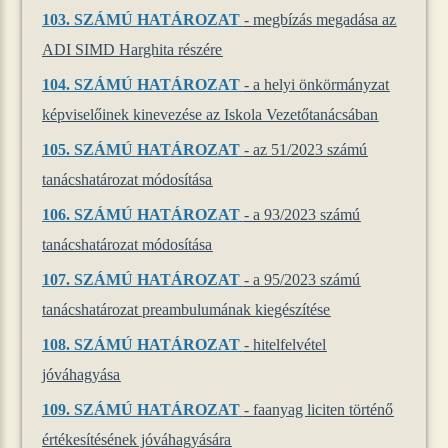
103.
SZÁMÚ HATÁROZAT
- megbízás megadása az
ADI SIMD Harghita részére
104.
SZÁMÚ HATÁROZAT
- a helyi önkörmányzat
képviselőinek kinevezése az Iskola Vezetőtanácsában
105.
SZÁMÚ HATÁROZAT
- az 51/2023 számú
tanácshatározat módosítása
106.
SZÁMÚ HATÁROZAT
- a 93/2023 számú
tanácshatározat módosítása
107.
SZÁMÚ HATÁROZAT
- a 95/2023 számú
tanácshatározat preambulumának kiegészítése
108.
SZÁMÚ HATÁROZAT
- hitelfelvétel
jóváhagyása
109.
SZÁMÚ HATÁROZAT
- faanyag liciten történő
értékesítésének jóváhagyására