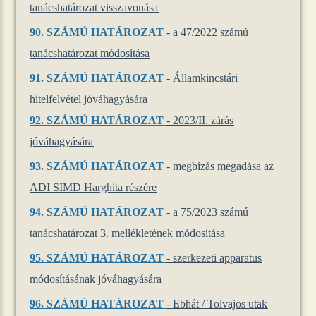
tanácshatározat visszavonása
90.
SZÁMÚ HATÁROZAT
- a 47/2022 számú
tanácshatározat módosítása
91.
SZÁMÚ HATÁROZAT
- Államkincstári
hitelfelvétel jóváhagyására
92. SZÁMÚ HATÁROZAT
- 2023/II. zárás
jóváhagyására
93. SZÁMÚ HATÁROZAT
- megbízás megadása az
ADI SIMD Harghita részére
94. SZÁMÚ HATÁROZAT
- a 75/2023 számú
tanácshatározat 3. mellékletének módosítása
95. SZÁMÚ HATÁROZAT
- szerkezeti apparatus
módosításának jóváhagyására
96.
SZÁMÚ HATÁROZAT
- Ebhát / Tolvajos utak