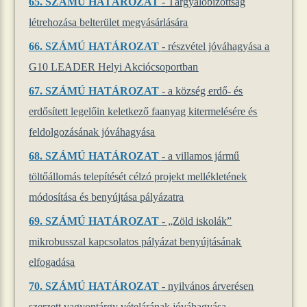
65.
SZÁMÚ HATÁROZAT
- Tárgyalóbizottság
létrehozása belterület megvásárlására
66.
SZÁMÚ HATÁROZAT
- részvétel jóváhagyása a
G10 LEADER Helyi Akciócsoportban
67.
SZÁMÚ HATÁROZAT
- a község erdő- és
erdősített legelőin keletkező faanyag kitermelésére és
feldolgozásának jóváhagyása
68.
SZÁMÚ HATÁROZAT
- a villamos jármű
töltőállomás telepítését célzó projekt mellékletének
módosítása és benyújtása pályázatra
69.
SZÁMÚ HATÁROZAT
- „Zöld iskolák”
mikrobusszal kapcsolatos pályázat benyújtásának
elfogadása
70.
SZÁMÚ HATÁROZAT
- nyilvános árverésen
szerzett vagyontárgy vételárának jóváhagyása