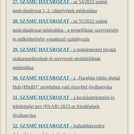
27.
SZÁMÚ HATÁROZAT
- az 54/2022 számú
tanácshatározat 1–2. cikkelyének módosítása
28.
SZÁMÚ HATÁROZAT
- az 55/2022 számú
tanácshatározat módosítása - a termelőipiac szervezésére
és működtetésére vonatkozó szabályozás
29.
SZÁMÚ HATÁROZAT
- a polgármesteri hivatal
szakapparátusának és szervezeti struktúrájának
módosítása
30.
SZÁMÚ HATÁROZAT
- a „Harghita biblio digital
Hub (HbdH)” projektben való részvétel jóváhagyása
31.
SZÁMÚ HATÁROZAT
- a kockázatelemzési és
lefedettségi terv (PAAR) 2023-as frissítésének
jóváhagyása
32.
SZÁMÚ HATÁROZAT
- hulladékkezelési