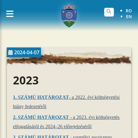
RO
EN
2024-04-07
2023
1. SZÁMÚ HATÁROZAT
- a 2022. évi költségvetési
hiány fedezetéről
2.
SZÁMÚ HATÁROZAT
- a 2023. évi költségvetés
elfogadásáról és 2024–26 előrejelzéséről
3.
SZÁMÚ HATÁROZAT
- személyi asszisztens