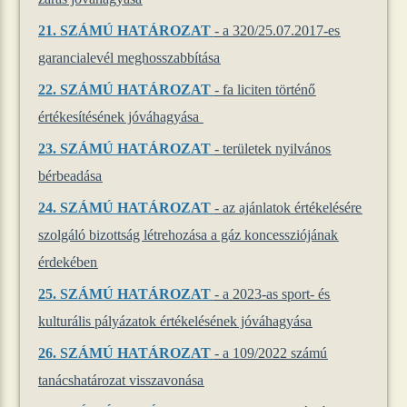
21.
SZÁMÚ HATÁROZAT
- a 320/25.07.2017-es
garancialevél meghosszabbítása
22.
SZÁMÚ HATÁROZAT
- fa liciten történő
értékesítésének jóváhagyása
23.
SZÁMÚ HATÁROZAT
- területek nyilvános
bérbeadása
24.
SZÁMÚ HATÁROZAT
- az ajánlatok értékelésére
szolgáló bizottság létrehozása a gáz koncessziójának
érdekében
25.
SZÁMÚ HATÁROZAT
- a 2023-as sport- és
kulturális pályázatok értékelésének jóváhagyása
26.
SZÁMÚ HATÁROZAT
- a 109/2022 számú
tanácshatározat visszavonása