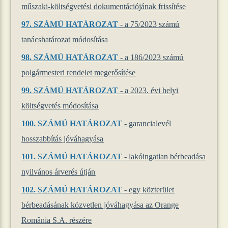
műszaki-költségvetési dokumentációjának frissítése
97.
SZÁMÚ HATÁROZAT
- a 75/2023 számú
tanácshatározat módosítása
98.
SZÁMÚ HATÁROZAT
- a 186/2023 számú
polgármesteri rendelet megerősítése
99.
SZÁMÚ HATÁROZAT
- a 2023. évi helyi
költségvetés módosítása
100.
SZÁMÚ HATÁROZAT
- garancialevél
hosszabbítás jóváhagyása
101.
SZÁMÚ HATÁROZAT
- lakóingatlan bérbeadása
nyilvános árverés útján
102.
SZÁMÚ HATÁROZAT
- egy közterület
bérbeadásának közvetlen jóváhagyása az Orange
România S.A. részére