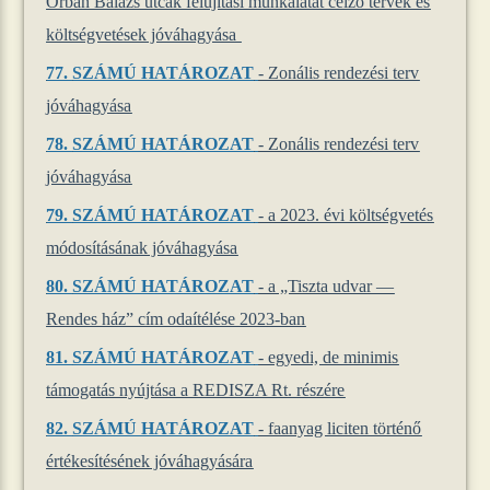
Orbán Balázs utcák felújítási munkálatát célzó tervek és
költségvetések jóváhagyása
77.
SZÁMÚ HATÁROZAT
- Zonális rendezési terv
jóváhagyása
78.
SZÁMÚ HATÁROZAT
- Zonális rendezési terv
jóváhagyása
79.
SZÁMÚ HATÁROZAT
- a 2023. évi költségvetés
módosításának jóváhagyása
80.
SZÁMÚ HATÁROZAT
- a „Tiszta udvar —
Rendes ház” cím odaítélése 2023-ban
81.
SZÁMÚ HATÁROZAT
- egyedi, de minimis
támogatás nyújtása a REDISZA Rt. részére
82.
SZÁMÚ HATÁROZAT
- faanyag liciten történő
értékesítésének jóváhagyására