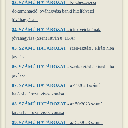
83.
SZÁMÚ HATÁROZAT
- Közbeszerzési
dokumentáció jóváhagyása banki hitelfelvétel
jóváhagyására
84.
SZÁMÚ HATÁROZAT
- telek vételárának
jóváhagyása (Szent István u. 16/A)
85.
SZÁMÚ HATÁROZAT
- szerkesztési / elírási hiba
javítása
86.
SZÁMÚ HATÁROZAT
- szerkesztési / elírási hiba
javítása
87.
SZÁMÚ HATÁROZAT
- a 44/2023 számú
hatácshatározat visszavonása
88.
SZÁMÚ HATÁROZAT
- az 50/2023 számú
tanácshatározat visszavonása
89.
SZÁMÚ HATÁROZAT
- az 52/2023 számú