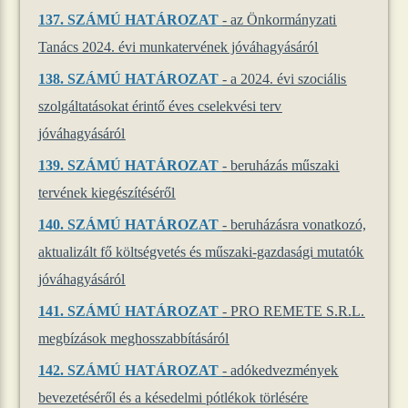
137. SZÁMÚ HATÁROZAT
- az Önkormányzati
Tanács 2024. évi munkatervének jóváhagyásáról
138. SZÁMÚ HATÁROZAT
- a 2024. évi szociális
szolgáltatásokat érintő éves cselekvési terv
jóváhagyásáról
139. SZÁMÚ HATÁROZAT
- beruházás műszaki
tervének kiegészítéséről
140. SZÁMÚ HATÁROZAT
- beruházásra vonatkozó,
aktualizált fő költségvetés és műszaki-gazdasági mutatók
jóváhagyásáról
141. SZÁMÚ HATÁROZAT
- PRO REMETE S.R.L.
megbízások meghosszabbításáról
142. SZÁMÚ HATÁROZAT
- adókedvezmények
bevezetéséről és a késedelmi pótlékok törlésére