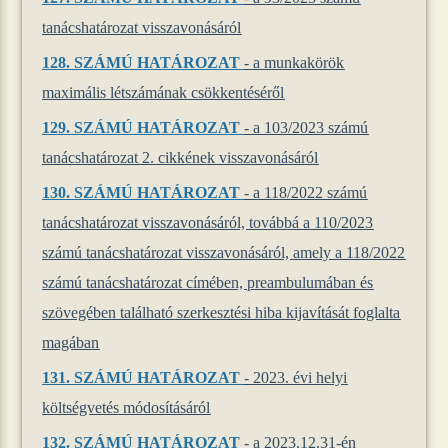
tanácshatározat visszavonásáról
128. SZÁMÚ HATÁROZAT
- a munkakörök
maximális létszámának csökkentéséről
129. SZÁMÚ HATÁROZAT
- a 103/2023 számú
tanácshatározat 2. cikkének visszavonásáról
130. SZÁMÚ HATÁROZAT
- a 118/2022 számú
tanácshatározat visszavonásáról, továbbá a 110/2023
számú tanácshatározat visszavonásáról, amely a 118/2022
számú tanácshatározat címében, preambulumában és
szövegében található szerkesztési hiba kijavítását foglalta
magában
131. SZÁMÚ HATÁROZAT
- 2023. évi helyi
költségvetés módosításáról
132. SZÁMÚ HATÁROZAT
- a 2023.12.31-én