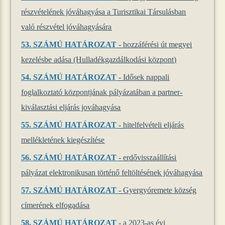
részvételének jóváhagyása a Turisztikai Társulásban
való részvétel jóváhagyására
53.
SZÁMÚ HATÁROZAT
- hozzáférési út megyei
kezelésbe adása (Hulladékgazdálkodási központ)
54.
SZÁMÚ HATÁROZAT
- Idősek nappali
foglalkoztató központjának pályázatában a partner-
kiválasztási eljárás jováhagyása
55.
SZÁMÚ HATÁROZAT
- hitelfelvételi eljárás
mellékletének kiegészítése
56.
SZÁMÚ HATÁROZAT
- erdővisszaállítási
pályázat elektronikusan történő feltöltésének jóváhagyása
57.
SZÁMÚ HATÁROZAT
- Gyergyóremete község
címerének elfogadása
58.
SZÁMÚ HATÁROZAT
- a 2023-as évi