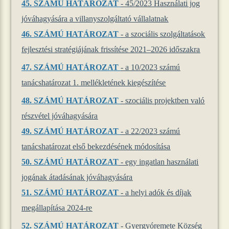
45.
SZÁMÚ HATÁROZAT
- 45/2023 Használati jog
jóváhagyására a villanyszolgáltató vállalatnak
46.
SZÁMÚ HATÁROZAT
- a szociális szolgáltatások
fejlesztési stratégiájának frissítése 2021–2026 időszakra
47.
SZÁMÚ HATÁROZAT
- a 10/2023 számú
tanácshatározat 1. mellékletének kiegészítése
48.
SZÁMÚ HATÁROZAT
- szociális projektben való
részvétel jóváhagyására
49.
SZÁMÚ HATÁROZAT
- a 22/2023 számú
tanácshatározat első bekezdésének módosítása
50.
SZÁMÚ HATÁROZAT
- egy ingatlan használati
jogának átadásának jóváhagyására
51.
SZÁMÚ HATÁROZAT
- a helyi adók és díjak
megállapítása 2024-re
52.
SZÁMÚ HATÁROZAT
- Gyergyóremete Község