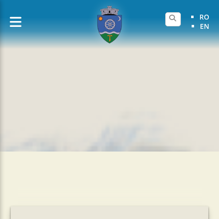
RO
EN