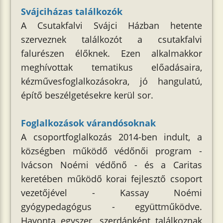
Svájciházas találkozók
A Csutakfalvi Svájci Házban hetente
szerveznek találkozót a csutakfalvi
falurészen élőknek. Ezen alkalmakkor
meghívottak tematikus előadásaira,
kézművesfoglalkozásokra, jó hangulatú,
építő beszélgetésekre kerül sor.
Foglalkozások várandósoknak
A csoportfoglalkozás 2014-ben indult, a
községben működő védőnői program -
Ivácson Noémi védőnő - és a Caritas
keretében működő korai fejlesztő csoport
vezetőjével - Kassay Noémi
gyógypedagógus - együttműködve.
Havonta egyszer, szerdánként találkoznak