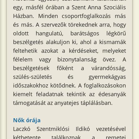
egy, másfél órában a Szent Anna Szociális
Házban. Minden csoportfoglalkozás más
és más. A szervezők törekednek arra, hogy
oldott hangulatú, barátságos légkörű
beszélgetés alakuljon ki, ahol a kismamák
feltehetik azokat a kérdéseket, melyeket
félelem vagy bizonytalanság övez. A
beszélgetések főként a várandósság,
szülés-születés és gyermekágyas
időszakokhoz kötődnek. A foglalkozásokon
kiemelt feladatnak tekintik az édesanyák
támogatását az anyatejes táplálásban.
Nők órája
Laczkó Szentmiklósi Ildikó vezetésével
kéthetente találkoznak a remetei