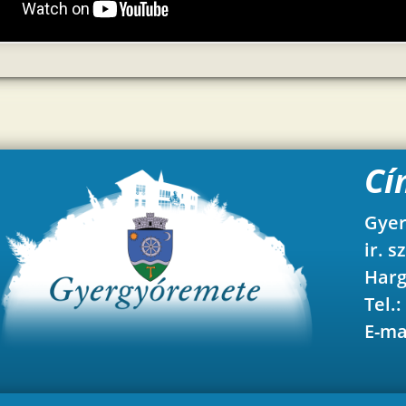
Cí
Gyer
ir. s
Harg
Tel.:
E-ma