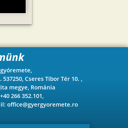
münk
gyóremete,
z. 537250, Cseres Tibor Tér 10. ,
ita megye, Románia
 +40 266 352.101,
il:
office@gyergyoremete.ro