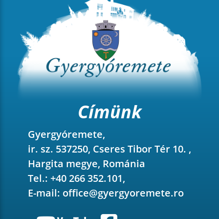
Címünk
Gyergyóremete,
ir. sz. 537250, Cseres Tibor Tér 10. ,
Hargita megye, Románia
Tel.: +40 266 352.101,
E-mail:
office@gyergyoremete.ro