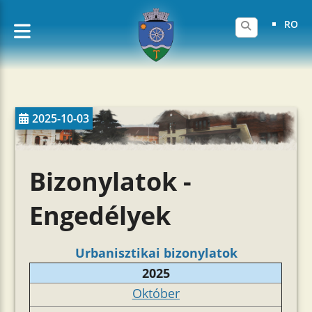
RO
2025-10-03
Bizonylatok -
Engedélyek
Urbanisztikai bizonylatok
2025
Október