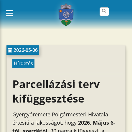
2026-05-06
Hírdetés
Parcellázási terv
kifüggesztése
Gyergyóremete Polgármesteri Hivatala
értesíti a lakosságot, hogy
2026. Május 6-
tól, szerdától,
30 nap
ra kifüggeszti
a