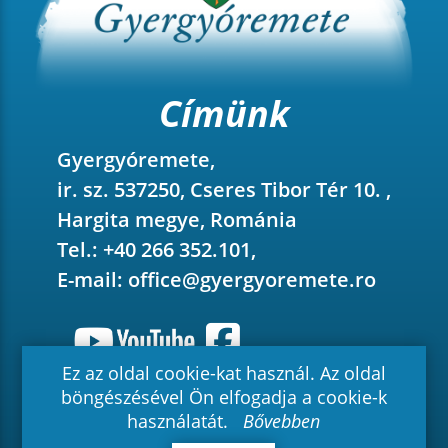
Címünk
Gyergyóremete,
ir. sz. 537250, Cseres Tibor Tér 10. ,
Hargita megye, Románia
Tel.: +40 266 352.101,
E-mail:
office@gyergyoremete.ro
Ez az oldal cookie-kat használ. Az oldal
böngészésével Ön elfogadja a cookie-k
2026 © Gyergyóremete - Minden jog
használatát.
Bővebben
fenntartva.