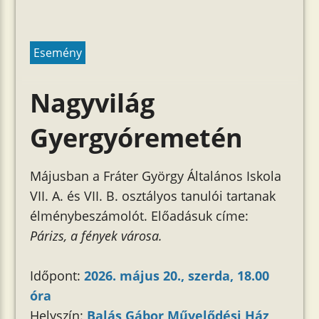
Esemény
Nagyvilág
Gyergyóremetén
Májusban a Fráter György Általános Iskola
VII. A. és VII. B. osztályos tanulói tartanak
élménybeszámolót. Előadásuk címe:
Párizs, a fények városa.
Időpont:
2026. május 20., szerda, 18.00
óra
Helyszín:
Balás Gábor Művelődési Ház