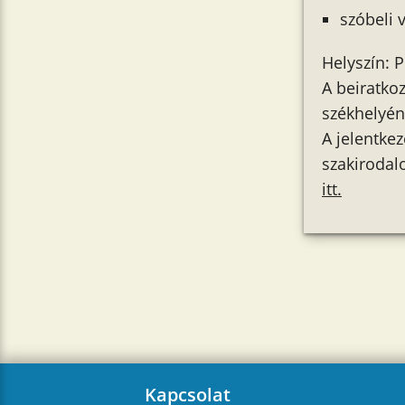
szóbeli 
Helyszín: 
A beiratko
székhelyén
A jelentke
szakiroda
itt.
Kapcsolat