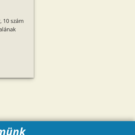
r, 10 szám
alának
münk