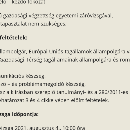
elő – kezdő fokozat
ú gazdasági végzettség egyetemi záróvizsgával,
tapasztalat nem szükséges;
feltételek:
lampolgár, Európai Uniós tagállamok állampolgára 
Gazdasági Térség tagállamainak állampolgára és rom
unikációs készség,
ező – és problémamegoldó készség,
esz a kiírásban szereplő tanulmányi- és a 286/2011-es
atározat 3 és 4 cikkelyében előírt feltételek.
zsga időpontja:
 vizsga 2021. augusztus 4., 10:00 óra