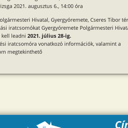
vizsga 2021. augusztus 6., 14:00 óra
Polgármesteri Hivatal, Gyergyóremete, Cseres Tibor té
zási iratcsomókat Gyergyóremete Polgármesteri Hivat
 kell leadni
2021. július 28-ig.
zési iratcsomóra vonatkozó információk, valamint a
lom megtekinthető
Cí