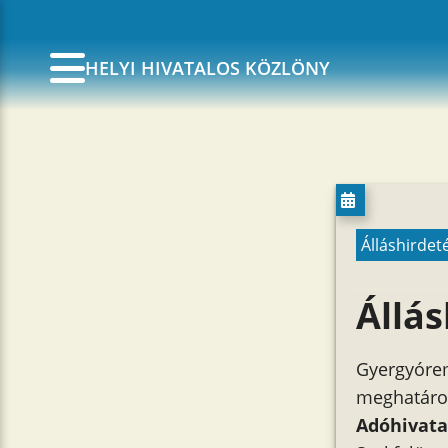
HELYI HIVATALOS KÖZLÖNY
Álláshirdet
Állás
Gyergyórem
meghatároz
Adóhivata