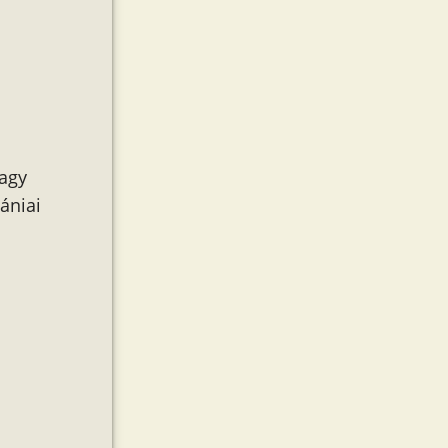
vagy
ániai