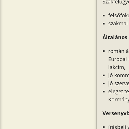
Szakfelügy
felsőfok
szakmai 
Általános 
román ál
Európai 
lakcím,
jó komm
jó szerv
eleget t
Kormányh
Versenyvi
írásbeli