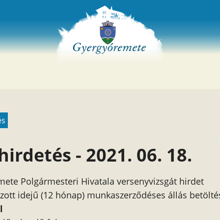
és
hirdetés - 2021. 06. 18.
ete Polgármesteri Hivatala versenyvizsgát hirdet
ott idejű (12 hónap) munkaszerződéses állás betölté
l